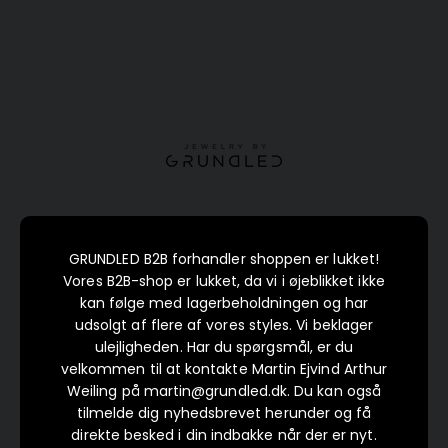
Spring til indhold
Jewelry by Grundled B2B
GRUNDLED B2B forhandler shoppen er lukket!
Vores B2B-shop er lukket, da vi i øjeblikket ikke
kan følge med lagerbeholdningen og har
udsolgt af flere af vores styles. Vi beklager
ulejligheden. Har du spørgsmål, er du
velkommen til at kontakte Martin Ejvind Arthur
Weiling på martin@grundled.dk. Du kan også
tilmelde dig nyhedsbrevet herunder og få
direkte besked i din indbakke når der er nyt.